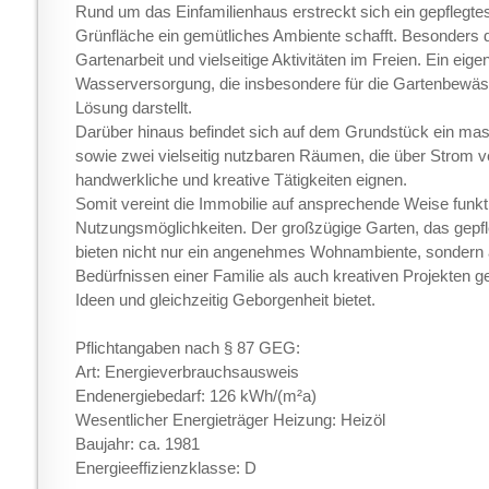
Rund um das Einfamilienhaus erstreckt sich ein gepflegte
Grünfläche ein gemütliches Ambiente schafft. Besonders d
Gartenarbeit und vielseitige Aktivitäten im Freien. Ein ei
Wasserversorgung, die insbesondere für die Gartenbewäs
Lösung darstellt.
Darüber hinaus befindet sich auf dem Grundstück ein mas
sowie zwei vielseitig nutzbaren Räumen, die über Strom ve
handwerkliche und kreative Tätigkeiten eignen.
Somit vereint die Immobilie auf ansprechende Weise funkt
Nutzungsmöglichkeiten. Der großzügige Garten, das gepf
bieten nicht nur ein angenehmes Wohnambiente, sondern au
Bedürfnissen einer Familie als auch kreativen Projekten 
Ideen und gleichzeitig Geborgenheit bietet.
Pflichtangaben nach § 87 GEG:
Art: Energieverbrauchsausweis
Endenergiebedarf: 126 kWh/(m²a)
Wesentlicher Energieträger Heizung: Heizöl
Baujahr: ca. 1981
Energieeffizienzklasse: D