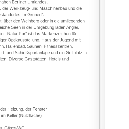
nahen Berliner Umlandes.
u, der Werkzeug- und Maschinenbau und die
iestandortes im Grünen".
 über den Weinberg oder in die umliegenden
reiche Seen in der Umgebung laden Angler,
n. "Natur Pur" ist das Markenzeichen für
er Optikausstellung, Haus der Jugend mit
ahn, Hallenbad, Saunen, Fitnesszentren,
rt- und Schießsportanlage und ein Golfplatz in
iten. Diverse Gaststätten, Hotels und
der Heizung, der Fenster
 im Keller (Nutzfläche)
er, Gäste-WC