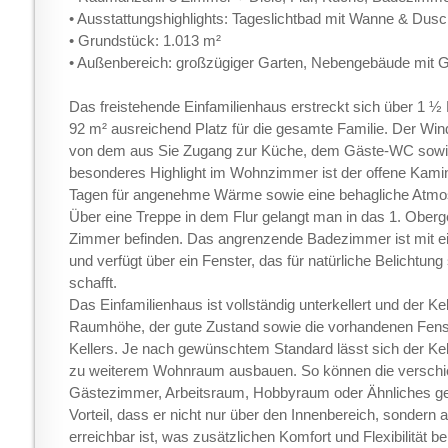
• Ausstattungshighlights: Tageslichtbad mit Wanne & Dusc
• Grundstück: 1.013 m²
• Außenbereich: großzügiger Garten, Nebengebäude mit 
Das freistehende Einfamilienhaus erstreckt sich über 1 ½ 
92 m² ausreichend Platz für die gesamte Familie. Der Windf
von dem aus Sie Zugang zur Küche, dem Gäste-WC sowi
besonderes Highlight im Wohnzimmer ist der offene Kamin,
Tagen für angenehme Wärme sowie eine behagliche Atmos
Über eine Treppe in dem Flur gelangt man in das 1. Ober
Zimmer befinden. Das angrenzende Badezimmer ist mit e
und verfügt über ein Fenster, das für natürliche Belichtun
schafft.
Das Einfamilienhaus ist vollständig unterkellert und der K
Raumhöhe, der gute Zustand sowie die vorhandenen Fenste
Kellers. Je nach gewünschtem Standard lässt sich der Ke
zu weiterem Wohnraum ausbauen. So können die verschie
Gästezimmer, Arbeitsraum, Hobbyraum oder Ähnliches genu
Vorteil, dass er nicht nur über den Innenbereich, sonder
erreichbar ist, was zusätzlichen Komfort und Flexibilität b