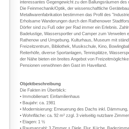
interessantes Gegengewicht zu den Ballungsräumen des 
Die Feinmechanik/Optik, der wissenschaftliche Geräteba
Metallwarenfabrikation bestimmen das Profil des "Industr
Erholsame Wanderungen durch den Rathenower Stadtforst,
Dörfer sind zu Fuß oder per Rad immer ein Erlebnis. Zahl
Badelustige, Wassersportler und Camper zum Verweilen ei
Rathenow und Umgebung. Kulturhaus, Museum mit ständig
Freizeitzentrum, Bibliothek, Musikschule, Kino, Bowlingb
Reiterhöfe, diverse Sportanlagen, Tennisplätze, Wasserspo
der Nähe bieten ein breites Angebot von Freizeitmöglichke
Pensionen verwöhnen den Gast im Havelland.
Objektbeschreibung
Die Fakten im Überblick:
• Immobilienart: Einfamilienhaus
• Baujahr: ca. 1981
• Modernisierung: Erneuerung des Dachs inkl. Dämmung, 
• Wohnfläche: ca. 92 m² zzgl. 3 vielseitig nutzbare Zimmer
• Etagen: 1 ½
• Raumanzahl: 3 Zimmer + Diele, Flur, Küche, Badezimm