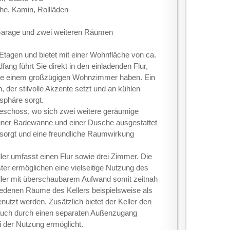
he, Kamin, Rollläden
Garage und zwei weiteren Räumen
Etagen und bietet mit einer Wohnfläche von ca.
ang führt Sie direkt in den einladenden Flur,
e einem großzügigen Wohnzimmer haben. Ein
 der stilvolle Akzente setzt und an kühlen
phäre sorgt.
geschoss, wo sich zwei weitere geräumige
iner Badewanne und einer Dusche ausgestattet
g sorgt und eine freundliche Raumwirkung
eller umfasst einen Flur sowie drei Zimmer. Die
r ermöglichen eine vielseitige Nutzung des
ller mit überschaubarem Aufwand somit zeitnah
denen Räume des Kellers beispielsweise als
tzt werden. Zusätzlich bietet der Keller den
n auch durch einen separaten Außenzugang
ei der Nutzung ermöglicht.